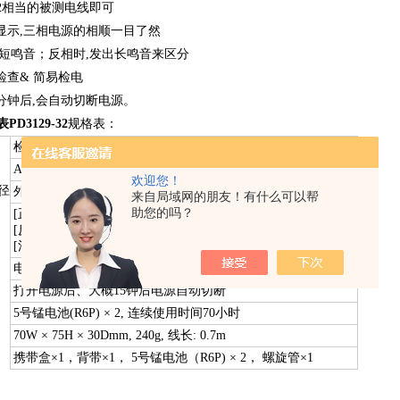
mm2相当的被测电线即可
动显示,三相电源的相顺一目了然
出短鸣音；反相时,发出长鸣音来区分
检查& 简易检电
5分钟后,会自动切断电源。
D3129-32
规格表：
检相(正相,反相)、带电检查
AC70～1000V,45~66Hz（正弦波、连续输入）、导静电式检出
欢迎您！
径
外径φ7～40 mm（导线断面积500mm2相当）以内的绝缘电线
来自局域网的朋友！有什么可以帮
助您的吗？
[正相]检相灯4灯按顺时针转动方向顺次亮灯&短鸣音
[反相]检相灯4灯按逆时针转动方向顺次亮灯&长鸣音
[活电]电压设定范围内R-S, S-T灯点灯
电源ON时：ON指示灯亮灯、电池使用时：ON指示灯忽闪忽灭
打开电源后、大概15钟后电源自动切断
5号锰电池(R6P) × 2, 连续使用时间70小时
70W × 75H × 30Dmm, 240g, 线长: 0.7m
携带盒×1，背带×1， 5号锰电池（R6P) × 2， 螺旋管×1