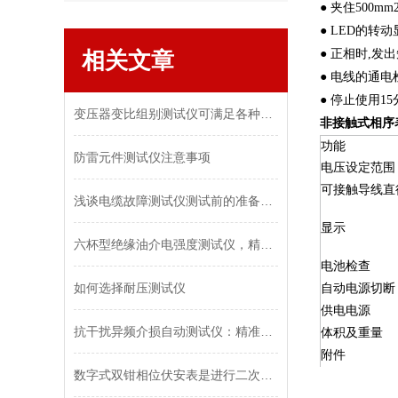
● 夹住500
● LED的转
相关文章
● 正相时,发
● 电线的通电
● 停止使用1
变压器变比组别测试仪可满足各种变压器变比测试需要
非接触式相序表P
功能
防雷元件测试仪注意事项
电压设定范围
可接触导线直
浅谈电缆故障测试仪测试前的准备工作
显示
六杯型绝缘油介电强度测试仪，精准测绝缘油关键数据
电池检查
如何选择耐压测试仪
自动电源切断
供电电源
抗干扰异频介损自动测试仪：精准测量，无惧干扰
体积及重量
附件
数字式双钳相位伏安表是进行二次回路检查的理想仪表