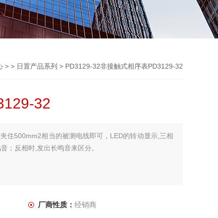
心
> >
日置产品系列
> PD3129-32非接触式相序表PD3129-32
29-32
32夹住500mm2相当的被测电线即可，LED的转动显示,三相
鸣音；反相时,发出长鸣音来区分。
厂商性质：
经销商