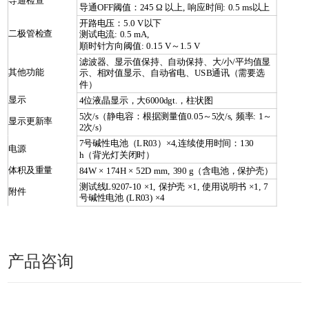
导通检查
导通OFF阈值：245 Ω 以上, 响应时间: 0.5 ms以上
开路电压：5.0 V以下
二极管检查
测试电流: 0.5 mA,
順时针方向阈值: 0.15 V～1.5 V
滤波器、显示值保持、自动保持、大/小/平均值显
其他功能
示、相对值显示、自动省电、USB通讯（需要选
件）
显示
4位液晶显示，大6000dgt.，柱状图
5次/s（静电容：根据测量值0.05～5次/s, 频率: 1～
显示更新率
2次/s）
7号碱性电池（LR03）×4,连续使用时间：130
电源
h（背光灯关闭时）
体积及重量
84W × 174H × 52D mm, 390 g（含电池，保护壳）
测试线L9207-10 ×1, 保护壳 ×1, 使用说明书 ×1, 7
附件
号碱性电池 (LR03) ×4
产品咨询