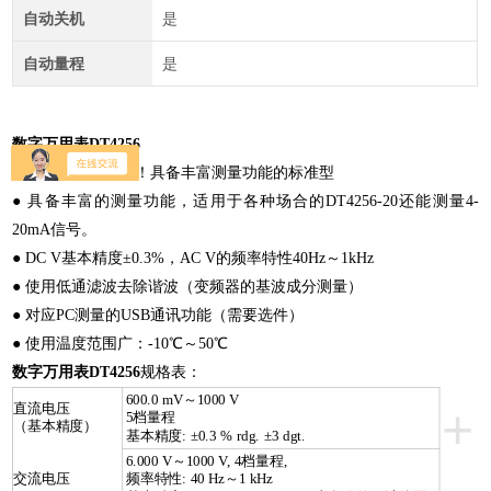
自动关机
是
自动量程
是
数字万用表DT4256
电气的专业必需品！具备丰富测量功能的标准型
● 具备丰富的测量功能，适用于各种场合的DT4256-20还能测量4-
20mA信号。
● DC V基本精度±0.3%，AC V的频率特性40Hz～1kHz
● 使用低通滤波去除谐波（变频器的基波成分测量）
● 对应PC测量的USB通讯功能（需要选件）
● 使用温度范围广：-10℃～50℃
数字万用表DT4256
规格表：
600.0 mV～1000 V
+
直流电压
5档量程
（基本精度）
基本精度: ±0.3 % rdg. ±3 dgt.
6.000 V～1000 V, 4档量程,
交流电压
频率特性: 40 Hz～1 kHz