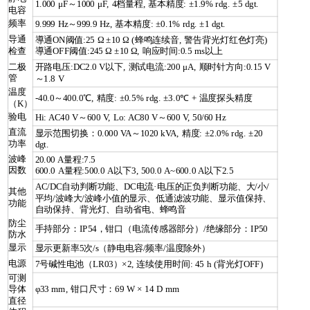
1.000 μF～1000 μF, 4档量程, 基本精度: ±1.9% rdg. ±5 dgt.
电容
频率
9.999 Hz～999.9 Hz, 基本精度: ±0.1% rdg. ±1 dgt.
导通
導通ON阈值:25 Ω ±10 Ω (蜂鸣连续音, 警告背光灯红色灯亮)
检查
導通OFF阈值:245 Ω ±10 Ω, 响应时间:0.5 ms以上
二极
开路电压:DC2.0 V以下, 测试电流:200 μA, 顺时针方向:0.15 V
管
～1.8 V
温度
-40.0～400.0℃, 精度: ±0.5% rdg. ±3.0℃ + 温度探头精度
（K）
验电
Hi: AC40 V～600 V, Lo: AC80 V～600 V, 50/60 Hz
直流
显示范围切换：0.000 VA～1020 kVA, 精度: ±2.0% rdg. ±20
功率
dgt.
波峰
20.00 A量程:7.5
因数
600.0 A量程:500.0 A以下3, 500.0 A~600.0 A以下2.5
AC/DC自动判断功能、DC电流·电压的正负判断功能、大/小/
其他
平均/波峰大/波峰小值的显示、低通滤波功能、显示值保持、
功能
自动保持、背光灯、自动省电、蜂鸣音
防尘
手持部分：IP54，钳口（电流传感器部分）/绝缘部分：IP50
防水
显示
显示更新率5次/s（静电电容/频率/温度除外）
电源
7号碱性电池（LR03）×2, 连续使用时间: 45 h (背光灯OFF)
可测
导体
φ33 mm, 钳口尺寸：69 W × 14 D mm
直径