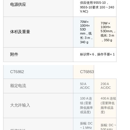
供应使用 9555-10，
电源供应
9555-10要求 100 ~ 240
V AC)
70W×
70W ×
100H×
100H×
53D
53Dmm,，
体积及重量
mm，线
线长: 3 m
长: 3 m，
，350 g
340 g
附件
标识带× 6，操作手册× 1
CT6862
CT6863
50 A
200 A
额定电流
AC/DC
AC/DC
100 A 连
400 A 连续
续 (需要
(需要降低
大允许输入
降低频率
频率或温
或温度)
度)
振幅: DC
振幅: DC ~
~ 1 MHz
500 kHz