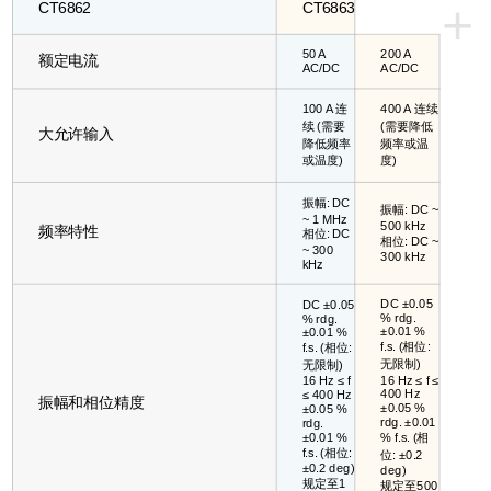
+
CT6862
CT6863
50 A
200 A
额定电流
AC/DC
AC/DC
100 A 连
400 A 连续
续 (需要
(需要降低
大允许输入
降低频率
频率或温
或温度)
度)
振幅: DC
振幅: DC ~
~ 1 MHz
500 kHz
频率特性
相位: DC
相位: DC ~
~ 300
300 kHz
kHz
DC ±0.05
DC ±0.05
% rdg.
% rdg.
±0.01 %
±0.01 %
f.s. (相位:
f.s. (相位:
无限制)
无限制)
16 Hz ≤ f ≤
16 Hz ≤ f
400 Hz
≤ 400 Hz
振幅和相位精度
±0.05 %
±0.05 %
rdg. ±0.01
rdg.
±0.01 %
% f.s. (相
f.s. (相位:
位: ±0.2
±0.2 deg)
deg)
规定至1
规定至500