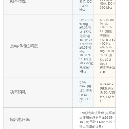
频率特性
相位: DC
相位: DC ~
~ 300
300 kHz
kHz
DC ±0.05
DC ±0.05
% rdg.
% rdg.
±0.01 %
±0.01 %
f.s. (相位:
f.s. (相位:
无限制)
无限制)
16 Hz ≤ f ≤
16 Hz ≤ f
400 Hz
≤ 400 Hz
振幅和相位精度
±0.05 %
±0.05 %
rdg. ±0.01
rdg.
±0.01 %
% f.s. (相
f.s. (相位:
位: ±0.2
±0.2 deg)
deg)
规定至1
规定至500
MHz
kHz
5 VA
6 VA max.
max. (电
(电源供应
源供应为
功率消耗
为 50 A/55
50 A/55
Hz, ±12 V
Hz, ±12
)
V )
2 V/额定电流量程 (电压输
出使用传感器单元9555-
输出电压率
10，使用带 1 Mohm 以上
输出电阻的设备)