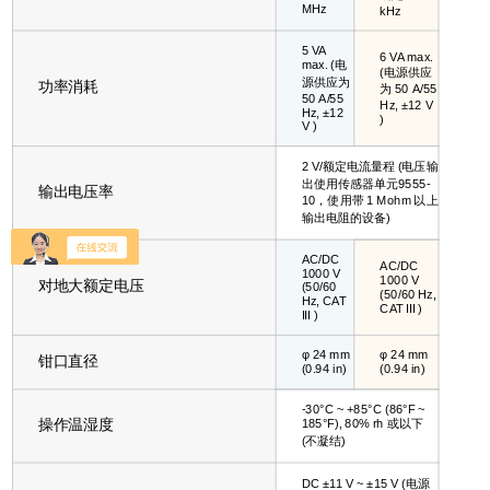
MHz
kHz
5 VA
6 VA max.
max. (电
(电源供应
源供应为
功率消耗
为 50 A/55
50 A/55
Hz, ±12 V
Hz, ±12
)
V )
2 V/额定电流量程 (电压输
出使用传感器单元9555-
输出电压率
10，使用带 1 Mohm 以上
输出电阻的设备)
AC/DC
AC/DC
1000 V
1000 V
对地大额定电压
(50/60
(50/60 Hz,
Hz, CAT
CAT III )
III )
φ 24 mm
φ 24 mm
钳口直径
(0.94 in)
(0.94 in)
-30°C ~ +85°C (86°F ~
操作温湿度
185°F), 80% rh 或以下
(不凝结)
DC ±11 V ~ ±15 V (电源