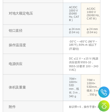
AC/DC
AC/DC
1000 V
1000 V
对地大额定电压
(50/60
(50/60 Hz,
Hz, CAT
CAT III )
III )
φ 24 mm
φ 24 mm
钳口直径
(0.94 in)
(0.94 in)
-30°C ~ +85°C (86°F ~
操作温湿度
185°F), 80% rh 或以下
(不凝结)
DC ±11 V ~ ±15 V (电源
供应使用 9555-10，
电源供应
9555-10要求 100 ~ 240
V AC)
70W×
70W ×
100H×
100H×
53D
53Dmm,，
体积及重量
mm，线
线长: 3 m
长: 3 m，
，350 g
340 g
附件
标识带× 6，操作手册× 1