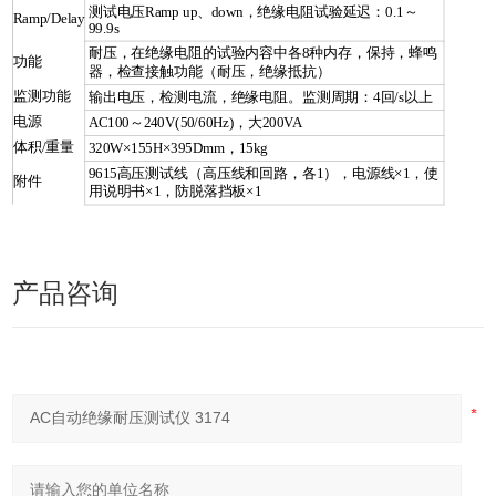
测试电压Ramp up、down，绝缘电阻试验延迟：0.1～
Ramp/Delay
99.9s
耐压，在绝缘电阻的试验内容中各8种内存，保持，蜂鸣
功能
器，检查接触功能（耐压，绝缘抵抗）
监测功能
输出电压，检测电流，绝缘电阻。监测周期：4回/s以上
电源
AC100～240V(50/60Hz)，大200VA
体积/重量
320W×155H×395Dmm，15kg
9615高压测试线（高压线和回路，各1），电源线×1，使
附件
用说明书×1，防脱落挡板×1
产品咨询