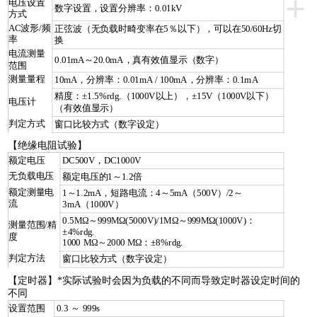
+
电压设置
数字设置，设置分辨率：0.01kV
方式
AC波形/频
正弦波（无负载时畸变率在5％以下），可以在50/60Hz切
率
换
电流测量
0.01mA～20.0mA，真有效值显示（数字）
范围
测量量程
10mA，分辨率：0.01mA / 100mA，分辨率：0.1mA
精度：±1.5%rdg.（1000V以上），±15V（1000V以下）
电压计
（有效值显示）
判定方式
窗口比较方式（数字设定）
【绝缘电阻试验】
额定电压
DC500V，DC1000V
无负载电压
额定电压的1～1.2倍
额定测量电
1～1.2mA，短路电流：4～5mA（500V）/2～
流
3mA（1000V）
0.5MΩ～999MΩ(5000V)/1MΩ～999MΩ(1000V)：
测量范围/精
±4%rdg.
度
1000 MΩ～2000 MΩ：±8%rdg.
判定方法
窗口比较方式（数字设定）
【定时器】*实际试验时会因为负载的不同而导致定时器设定时间的
不同
设置范围
0.3 ～ 999s