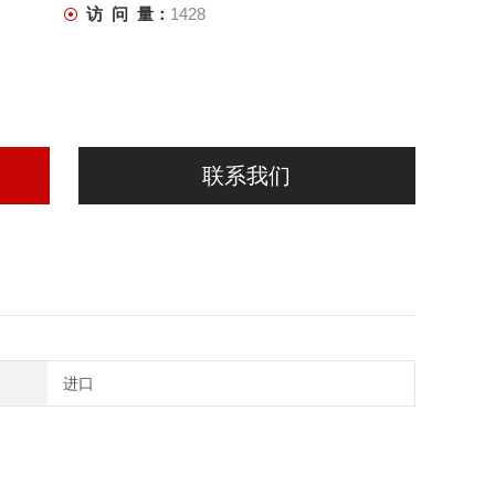
访 问 量：
1428
联系我们
进口