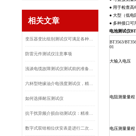
● 用于检查
● 大型（低
相关文章
● 多种接口
电池测试仪BT3
变压器变比组别测试仪可满足各种变压器变比测试需要
BT3563/BT356
01
防雷元件测试仪注意事项
大输入电压
浅谈电缆故障测试仪测试前的准备工作
六杯型绝缘油介电强度测试仪，精准测绝缘油关键数据
电阻测量量程
如何选择耐压测试仪
抗干扰异频介损自动测试仪：精准测量，无惧干扰
数字式双钳相位伏安表是进行二次回路检查的理想仪表
电压测量量程