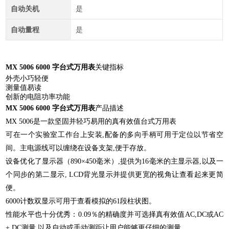
自动关机
是
自动量程
是
MX 5006 6000 字台式万用表
关键指标
外壳小巧轻便
测量值易读
创新的电阻功率功能
MX 5006 6000 字台式万用表
产品描述
MX 5006是一款坚固并轻巧易用的真有效值台式万用表
可在一个实验室工作台上安装,配备的多向手柄可用于定位以节省空
间。主电源线可以缠绕在设备支架,便于存放。
设备优化了显示器（890×450毫米）,提供为16毫米的主显示器,以及一
个同步的第二显示, LCD背光显示并提供更宽的视角让查看起来更简
便。
6000计数双显示可用于查看模拟的61段柱状图。
性能水平也十分优秀：0.09％的精确度并可选择真有效值AC,DC或AC
+ DC测量,以及自动或手动测距让用户能够更仔细的测量。