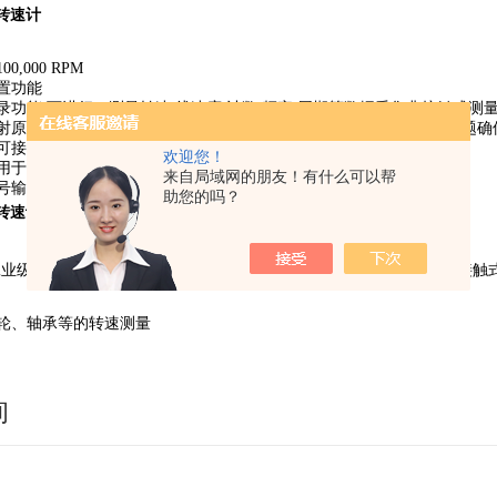
业转速计
,000 RPM
置功能
录功能,可进行：测量转速,线速度,计数,频率,周期等数据采集非接触式测
射原理进行测量。红外线可避免外部光源的干扰和光源缺失带来的问题确
可接触于旋转电机转动轴进行测量。
欢迎您！
用于测量线速度。信号输入测量
来自局域网的朋友！有什么可以帮
号输入接口,可将不同类型传感器的输出信号接入仪器,进行转速测量。
助您的吗？
业转速计
业级转速计,是CA1727的简化型号。操作简易、便捷,可进行各种“非接触
轮、轴承等的转速测量
询