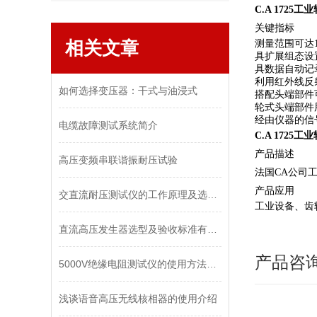
C.A 1725工
关键指标
相关文章
测量范围可达100
具扩展组态设
具数据自动记
利用红外线反
如何选择变压器：干式与油浸式
搭配头端部件
轮式头端部件
经由仪器的信
电缆故障测试系统简介
C.A 1725工
产品描述
高压变频串联谐振耐压试验
法国CA公司工
产品应用
交直流耐压测试仪的工作原理及选用方法
工业设备、齿
直流高压发生器选型及验收标准有哪些？
产品咨
5000V绝缘电阻测试仪的使用方法和检测标准是什么呢？
浅谈语音高压无线核相器的使用介绍