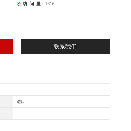
访 问 量：
1616
联系我们
进口