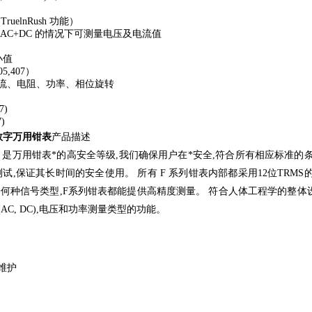
uelnRush 功能）
 或AC+DC 的情况下可测量电压及电流值
小值
5,407）
流、电阻、功率、相位旋转
7)
)
S 数字万用钳表
产品描述
AT IV 是万用钳表*的高安全等级,我们确保用户在*安全,符合所有相应标准的
测试,保证其长时间的安全使用。 所有 F 系列钳表内部都采用12位TR
论何种信号类型,F系列钳表都能提供高精度测量。 符合人体工程学的整体
AC, DC),电压和功率测量类型的功能。
维护