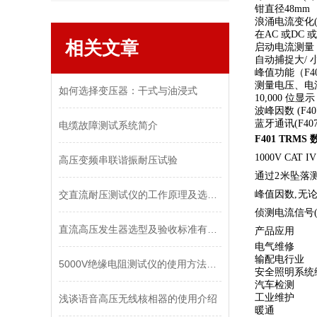
钳直径48mm
浪涌电流变化(Tr
在AC 或DC
相关文章
启动电流测量
自动捕捉大/ 
峰值功能（F40
测量电压、电
如何选择变压器：干式与油浸式
10,000 位显示
波峰因数 (F40
蓝牙通讯(F407
电缆故障测试系统简介
F401 TRM
1000V C
高压变频串联谐振耐压试验
通过2米坠落
交直流耐压测试仪的工作原理及选用方法
峰值因数,无
侦测电流信号(
直流高压发生器选型及验收标准有哪些？
产品应用
电气维修
输配电行业
5000V绝缘电阻测试仪的使用方法和检测标准是什么呢？
安全照明系统
汽车检测
工业维护
浅谈语音高压无线核相器的使用介绍
暖通